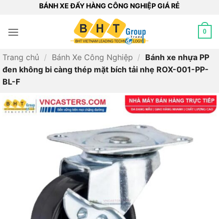
Bỏ
BÁNH XE ĐẨY HÀNG CÔNG NGHIỆP GIÁ RẺ
qua
nội
0
dung
Trang chủ
/
Bánh Xe Công Nghiệp
/
Bánh xe nhựa PP
đen không bi càng thép mặt bích tải nhẹ ROX-001-PP-
BL-F