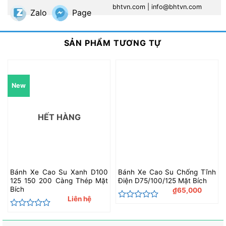
bhtvn.com
|
info@bhtvn.com
Zalo
Page
SẢN PHẨM TƯƠNG TỰ
New
HẾT HÀNG
Bánh Xe Cao Su Xanh D100
Bánh Xe Cao Su Chống Tĩnh
125 150 200 Càng Thép Mặt
Điện D75/100/125 Mặt Bích
Bích
₫
65,000
Liên hệ
Được
xếp
Được
hạng
xếp