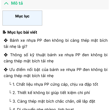
0
hạng
Mô tả
5
0
sao
5
sao
Mục lục
📝 Mục lục bài viết
❖ Bánh xe nhựa PP đen không bi càng thép mặt bích
tải nhẹ là gì?
❖ Thông số kỹ thuật bánh xe nhựa PP đen không bi
càng thép mặt bích tải nhẹ
❖ Ưu điểm nổi bật của bánh xe nhựa PP đen không bi
càng thép mặt bích tải nhẹ
└ 1. Chất liệu nhựa PP cứng cáp, chịu va đập tốt
└ 2. Thiết kế không bi giúp tiết kiệm chi phí
└ 3. Càng thép mặt bích chắc chắn, dễ lắp đặt
└ 4. Di chuyển nhẹ nhàng, linh hoạt