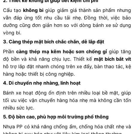
2. Thiết kế không bi giúp tiết kiệm chi phí
Cấu tạo
không bi
giúp giảm giá thành sản phẩm nhưng
vẫn đáp ứng tốt nhu cầu tải nhẹ. Đồng thời, việc bảo
dưỡng cũng đơn giản hơn so với dòng bánh xe sử dụng
vòng bi.
3. Càng thép mặt bích chắc chắn, dễ lắp đặt
Phần
càng thép mạ kẽm hoặc sơn chống gỉ
giúp tăng
độ bền và khả năng chịu lực. Thiết kế
mặt bích bắt vít
hỗ trợ lắp đặt nhanh chóng trên xe đẩy, bàn thao tác, kệ
hàng hoặc thiết bị công nghiệp.
4. Di chuyển nhẹ nhàng, linh hoạt
Bánh xe hoạt động ổn định trên nhiều loại bề mặt, giúp
tối ưu việc vận chuyển hàng hóa nhẹ mà không cần tốn
nhiều sức lực.
5. Độ bền cao, phù hợp môi trường phổ thông
Nhựa PP có khả năng chống ẩm, chống hóa chất nhẹ và
không bị oxy hóa như vật liệu kim loại thông thường.