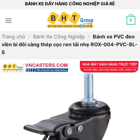
Bỏ
BÁNH XE ĐẨY HÀNG CÔNG NGHIỆP GIÁ RẺ
qua
nội
0
dung
Trang chủ
/
Bánh Xe Công Nghiệp
/
Bánh xe PVC đen
viền bi đôi càng thép cọc ren tải nhẹ ROX-004-PVC-BL-
S