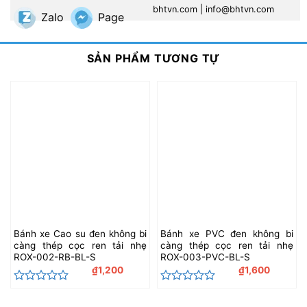
bhtvn.com
|
info@bhtvn.com
Zalo
Page
SẢN PHẨM TƯƠNG TỰ
Bánh xe Cao su đen không bi
Bánh xe PVC đen không bi
càng thép cọc ren tải nhẹ
càng thép cọc ren tải nhẹ
ROX-002-RB-BL-S
ROX-003-PVC-BL-S
₫
1,200
₫
1,600
Được
Được
xếp
xếp