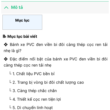
hạng
hạng
0
0
Mô tả
5
5
sao
sao
Mục lục
📝 Mục lục bài viết
❖ Bánh xe PVC đen viền bi đôi càng thép cọc ren tải
nhẹ là gì?
❖ Đặc điểm nổi bật của bánh xe PVC đen viền bi đôi
càng thép cọc ren tải nhẹ
└ 1. Chất liệu PVC bền bỉ
└ 2. Trang bị vòng bi đôi chất lượng cao
└ 3. Càng thép chắc chắn
└ 4. Thiết kế cọc ren tiện lợi
└ 5. Di chuyển linh hoạt