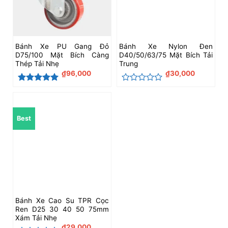
Bánh Xe PU Gang Đỏ
Bánh Xe Nylon Đen
D75/100 Mặt Bích Càng
D40/50/63/75 Mặt Bích Tải
Thép Tải Nhẹ
Trung
₫
96,000
₫
30,000
Được xếp
Được
hạng
5
5
xếp
sao
hạng
0
Best
5
sao
Bánh Xe Cao Su TPR Cọc
Ren D25 30 40 50 75mm
Xám Tải Nhẹ
₫
29,000