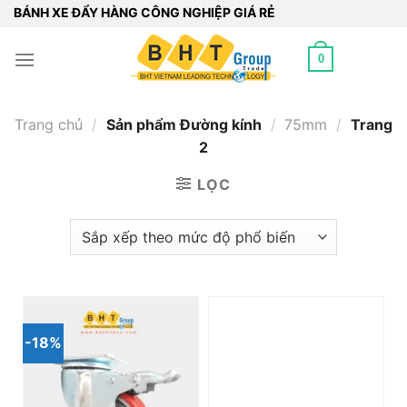
Bỏ
BÁNH XE ĐẨY HÀNG CÔNG NGHIỆP GIÁ RẺ
qua
nội
0
dung
Trang chủ
/
Sản phẩm Đường kính
/
75mm
/
Trang
2
LỌC
-18%