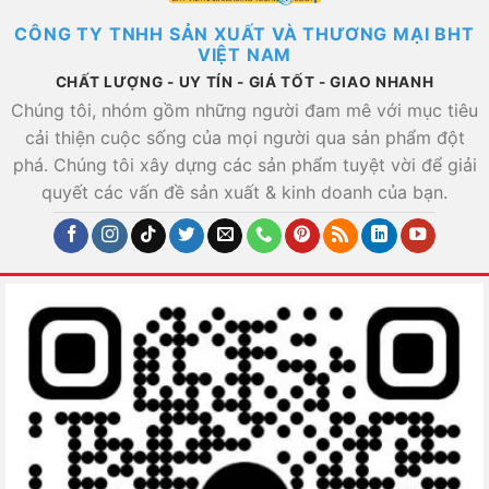
CÔNG TY TNHH SẢN XUẤT VÀ THƯƠNG MẠI BHT
VIỆT NAM
CHẤT LƯỢNG - UY TÍN - GIÁ TỐT - GIAO NHANH
Chúng tôi, nhóm gồm những người đam mê với mục tiêu
cải thiện cuộc sống của mọi người qua sản phẩm đột
phá. Chúng tôi xây dựng các sản phẩm tuyệt vời để giải
quyết các vấn đề sản xuất & kinh doanh của bạn.