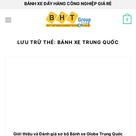
Bỏ
BÁNH XE ĐẨY HÀNG CÔNG NGHIỆP GIÁ RẺ
qua
nội
0
dung
LƯU TRỮ THẺ:
BÁNH XE TRUNG QUỐC
Giới thiệu và Đánh giá sơ bộ Bánh xe Globe Trung Quốc