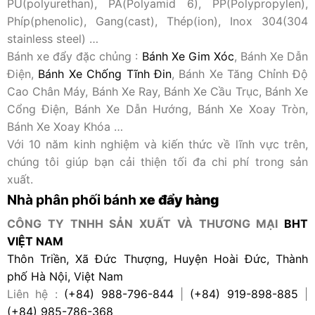
PU(polyurethan), PA(Polyamid 6), PP(Polypropylen),
Phíp(phenolic), Gang(cast), Thép(ion), Inox 304(304
stainless steel) …
Bánh xe đẩy đặc chủng :
Bánh Xe Gim Xóc
, Bánh Xe Dẫn
Điện,
Bánh Xe Chống Tĩnh Đin
, Bánh Xe Tăng Chỉnh Độ
Cao Chân Máy, Bánh Xe Ray, Bánh Xe Cầu Trục, Bánh Xe
Cổng Điện, Bánh Xe Dẫn Hướng, Bánh Xe Xoay Tròn,
Bánh Xe Xoay Khóa …
Với 10 năm kinh nghiệm và kiến thức về lĩnh vực trên,
chúng tôi giúp bạn cải thiện tối đa chi phí trong sản
xuất.
Nhà phân phối bánh
xe đẩy hàng
CÔNG TY TNHH SẢN XUẤT VÀ THƯƠNG MẠI
BHT
VIỆT NAM
Thôn Triền, Xã Đức Thượng, Huyện Hoài Đức, Thành
phố Hà Nội, Việt Nam
Liên hệ :
(+84) 988-796-844
|
(+84) 919-898-885
|
(+84) 985-786-368