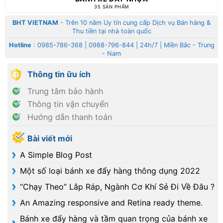
35 SẢN PHẨM
BHT VIETNAM
- Trên 10 năm Uy tín cung cấp Dịch vụ Bán hàng &
Thu tiền tại nhà toàn quốc
Hotline
:
0985-786-368
|
0988-796-844
| 24h/7 | Miền Bắc - Trung
- Nam
Thông tin ữu ích
Trung tâm bảo hành
Thông tin vận chuyển
Hướng dẫn thanh toán
Bài viết mới
A Simple Blog Post
Một số loại bánh xe đẩy hàng thông dụng 2022
“Chạy Theo” Lắp Ráp, Ngành Cơ Khí Sẻ Đi Về Đâu ?
An Amazing responsive and Retina ready theme.
Bánh xe đẩy hàng và tầm quan trọng của bánh xe