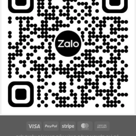
Visa
PayPal
Stripe
MasterCard
Cash
On