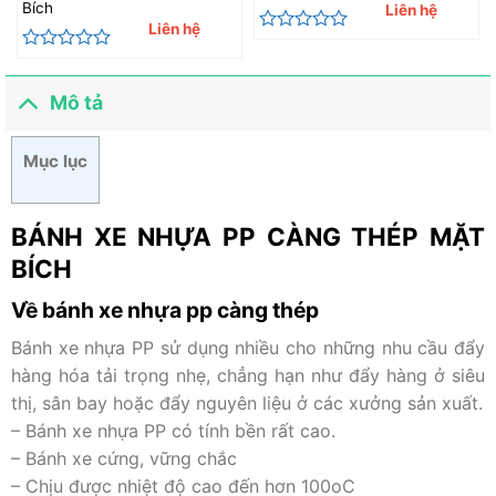
Bích
Liên hệ
Liên hệ
Được
xếp
Được
hạng
xếp
0
hạng
Mô tả
5
0
sao
5
sao
Mục lục
BÁNH XE NHỰA PP CÀNG THÉP MẶT
BÍCH
Về bánh xe nhựa pp càng thép
Bánh xe nhựa PP sử dụng nhiều cho những nhu cầu đẩy
hàng hóa tải trọng nhẹ, chẳng hạn như đẩy hàng ở siêu
thị, sân bay hoặc đẩy nguyên liệu ở các xưởng sản xuất.
– Bánh xe nhựa PP có tính bền rất cao.
– Bánh xe cứng, vững chắc
– Chịu được nhiệt độ cao đến hơn 100oC