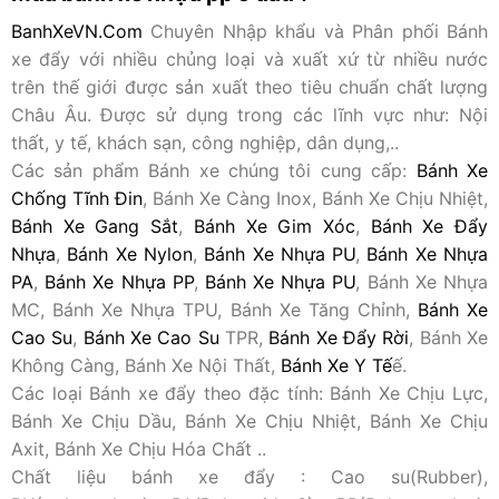
BanhXeVN.Com
Chuyên Nhập khẩu và Phân phối Bánh
xe đẩy với nhiều chủng loại và xuất xứ từ nhiều nước
trên thế giới được sản xuất theo tiêu chuẩn chất lượng
Châu Âu. Được sử dụng trong các lĩnh vực như: Nội
thất, y tế, khách sạn, công nghiệp, dân dụng,..
Các sản phẩm Bánh xe chúng tôi cung cấp:
Bánh Xe
Chống Tĩnh Đin
, Bánh Xe Càng Inox, Bánh Xe Chịu Nhiệt,
Bánh Xe Gang Sắt
,
Bánh Xe Gim Xóc
,
Bánh Xe Đẩy
Nhựa
,
Bánh Xe Nylon
,
Bánh Xe Nhựa PU
,
Bánh Xe Nhựa
PA
,
Bánh Xe Nhựa PP
,
Bánh Xe Nhựa PU
, Bánh Xe Nhựa
MC, Bánh Xe Nhựa TPU, Bánh Xe Tăng Chỉnh,
Bánh Xe
Cao Su
,
Bánh Xe Cao Su
TPR,
Bánh Xe Đẩy Rời
, Bánh Xe
Không Càng, Bánh Xe Nội Thất,
Bánh Xe Y Tế
ế.
Các loại Bánh xe đẩy theo đặc tính: Bánh Xe Chịu Lực,
Bánh Xe Chịu Dầu, Bánh Xe Chịu Nhiệt, Bánh Xe Chịu
Axit, Bánh Xe Chịu Hóa Chất ..
Chất liệu bánh xe đẩy : Cao su(Rubber),