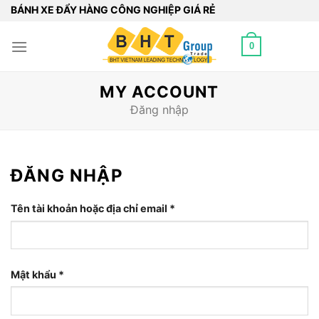
Bỏ
BÁNH XE ĐẨY HÀNG CÔNG NGHIỆP GIÁ RẺ
qua
nội
0
dung
MY ACCOUNT
Đăng nhập
ĐĂNG NHẬP
Tên tài khoản hoặc địa chỉ email
*
Bắt
buộc
Mật khẩu
*
Bắt
buộc