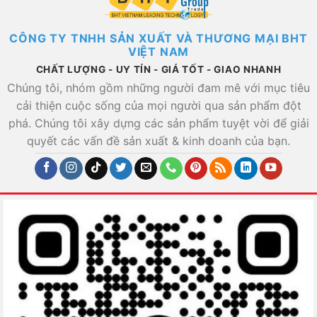
CÔNG TY TNHH SẢN XUẤT VÀ THƯƠNG MẠI BHT
VIỆT NAM
CHẤT LƯỢNG - UY TÍN - GIÁ TỐT - GIAO NHANH
Chúng tôi, nhóm gồm những người đam mê với mục tiêu
cải thiện cuộc sống của mọi người qua sản phẩm đột
phá. Chúng tôi xây dựng các sản phẩm tuyệt vời để giải
quyết các vấn đề sản xuất & kinh doanh của bạn.