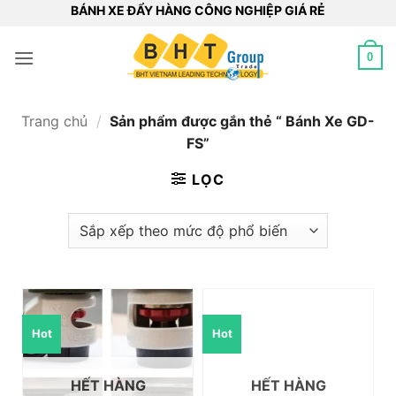
Bỏ
BÁNH XE ĐẨY HÀNG CÔNG NGHIỆP GIÁ RẺ
qua
nội
0
dung
Trang chủ
/
Sản phẩm được gắn thẻ “ Bánh Xe GD-
FS”
LỌC
Hot
Hot
HẾT HÀNG
HẾT HÀNG