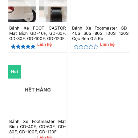
Bánh Xe FOOT CASTOR
Bánh Xe Footmaster GD-
Mặt Bích GD-40F, GD-60F,
40S 60S 80S 100S 120S
GD-80F, GD-100F, GD-120F
Cọc Ren Giá Rẻ
Liên hệ
Liên hệ
Được xếp
Được
hạng
5
5
xếp
sao
hạng
0
Hot
5
sao
HẾT HÀNG
Bánh Xe Footmaster Mặt
Bích GD-40F, GD-60F, GD-
80F, GD-100F, GD-120F
Liên hệ