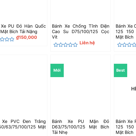
 Xe PU Đỏ Hàn Quốc
Bánh Xe Chống Tĩnh Điện
Bánh Xe 
Mặt Bích Tải Nặng
Cao Su D75/100/125 Cọc
125 150
Vít
Mặt Bích
₫
150,000
Liên hệ
c
Được
Được
xếp
xếp
hạng
hạng
0
0
Mới
Best
5
5
sao
sao
H
 Xe PVC Đen Trắng
Bánh Xe PU Mận Đỏ
Bánh Xe 
50/63/75/100/125 Mặt
D63/75/100/125 Mặt Bích
125 150
Tải Nhẹ
Mặt Bích