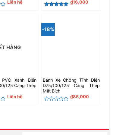
Liên hệ
₫
16,000
Được xếp
hạng
5
5
sao
-18%
ẾT HÀNG
 PVC Xanh Biển
Bánh Xe Chống Tĩnh Điện
00/125 Càng Thép
D75/100/125 Càng Thép
Mặt Bích
Liên hệ
₫
85,000
Được
xếp
hạng
0
5
sao