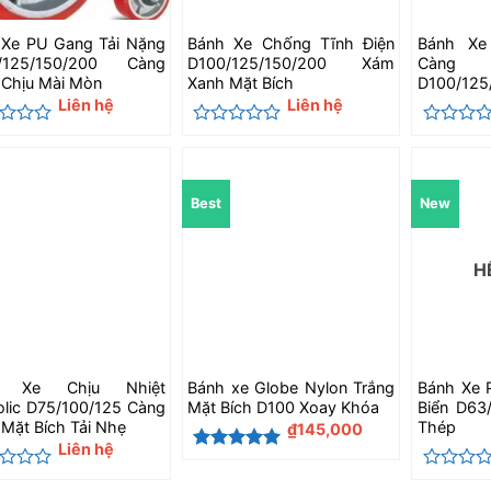
 Xe PU Gang Tải Nặng
Bánh Xe Chống Tĩnh Điện
Bánh Xe
/125/150/200 Càng
D100/125/150/200 Xám
Càn
 Chịu Mài Mòn
Xanh Mặt Bích
D100/12
Liên hệ
Liên hệ
c
Được
Được
xếp
xếp
hạng
hạng
0
0
Best
New
5
5
sao
sao
H
h Xe Chịu Nhiệt
Bánh xe Globe Nylon Trắng
Bánh Xe 
lic D75/100/125 Càng
Mặt Bích D100 Xoay Khóa
Biển D63
Mặt Bích Tải Nhẹ
Thép
₫
145,000
Liên hệ
Được xếp
hạng
5
5
c
Được