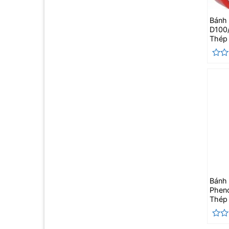
Bánh
D100
Thép
Đượ
xếp
hạng
0
5
sao
Bán
Pheno
Thép 
Đượ