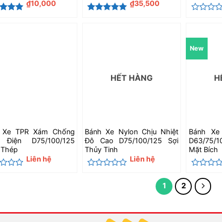
₫
10,000
₫
35,500
c xếp
Được xếp
Được
g
5
5
hạng
5
5
xếp
sao
hạng
0
New
5
sao
HẾT HÀNG
H
 Xe TPR Xám Chống
Bánh Xe Nylon Chịu Nhiệt
Bánh Xe
 Điện D75/100/125
Đô Cao D75/100/125 Sợi
D63/75/1
 Thép
Thủy Tinh
Mặt Bích
Liên hệ
Liên hệ
c
Được
Được
xếp
xếp
1
2
hạng
hạng
0
0
5
5
sao
sao