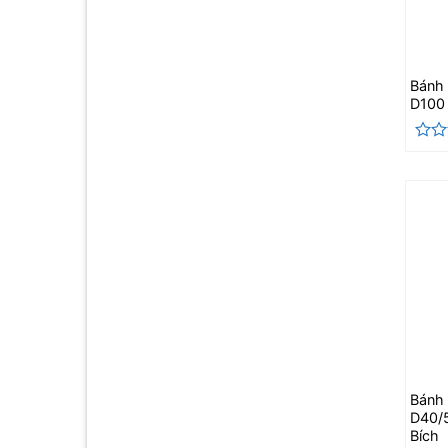
Bánh
D100 
Đượ
xếp
hạng
0
5
sao
Bánh
D40/
Bích