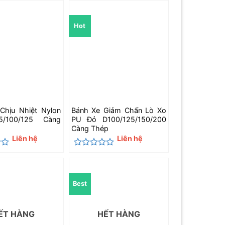
xếp
hạng
0
Hot
5
sao
Chịu Nhiệt Nylon
Bánh Xe Giảm Chấn Lò Xo
/100/125 Càng
PU Đỏ D100/125/150/200
Càng Thép
Liên hệ
Liên hệ
Được
xếp
hạng
0
Best
5
sao
ẾT HÀNG
HẾT HÀNG