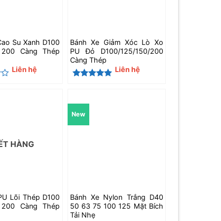
Cao Su Xanh D100
Bánh Xe Giảm Xóc Lò Xo
 200 Càng Thép
PU Đỏ D100/125/150/200
Càng Thép
Liên hệ
Liên hệ
Được xếp
hạng
5
5
sao
New
ẾT HÀNG
PU Lõi Thép D100
Bánh Xe Nylon Trắng D40
 200 Càng Thép
50 63 75 100 125 Mặt Bích
Tải Nhẹ