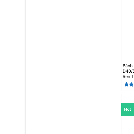
xếp
hạng
0
5
sao
Bánh
D40/
Ren T
Đượ
hạn
sao
Hot