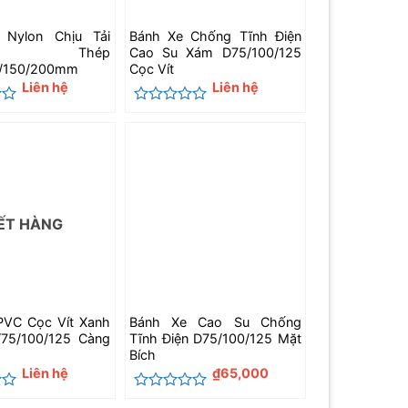
 Nylon Chịu Tải
Bánh Xe Chống Tĩnh Điện
g Thép
Cao Su Xám D75/100/125
5/150/200mm
Cọc Vít
Liên hệ
Liên hệ
Được
xếp
hạng
0
5
sao
ẾT HÀNG
PVC Cọc Vít Xanh
Bánh Xe Cao Su Chống
/75/100/125 Càng
Tĩnh Điện D75/100/125 Mặt
Bích
Liên hệ
₫
65,000
Được