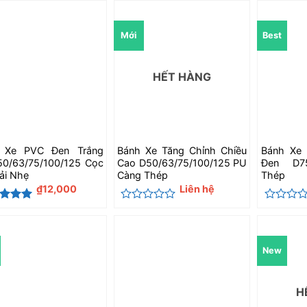
sao
xếp
hạng
0
Mới
Best
5
sao
HẾT HÀNG
 Xe PVC Đen Trắng
Bánh Xe Tăng Chỉnh Chiều
Bánh Xe 
50/63/75/100/125 Cọc
Cao D50/63/75/100/125 PU
Đen D75
ải Nhẹ
Càng Thép
Thép
₫
12,000
Liên hệ
c xếp
Được
Được
g
5
5
xếp
xếp
hạng
hạng
0
0
New
5
5
sao
sao
H