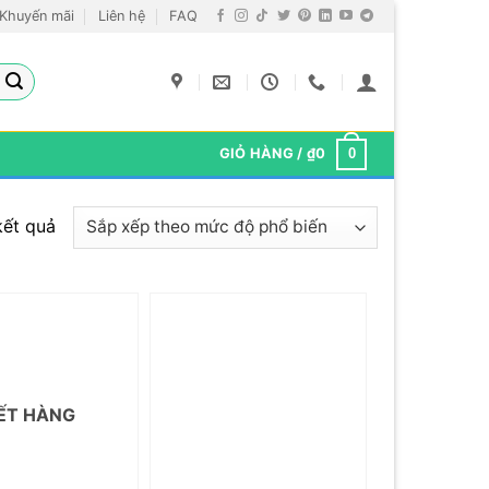
Khuyến mãi
Liên hệ
FAQ
GIỎ HÀNG /
₫
0
0
Đã
kết quả
sắp
xếp
theo
mức
độ
phổ
ẾT HÀNG
biến