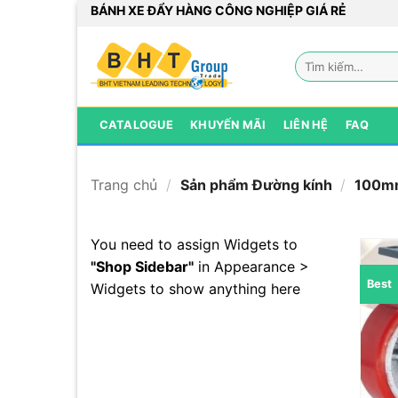
Bỏ
BÁNH XE ĐẨY HÀNG CÔNG NGHIỆP GIÁ RẺ
qua
nội
Tìm
dung
kiếm:
CATALOGUE
KHUYẾN MÃI
LIÊN HỆ
FAQ
Trang chủ
/
Sản phẩm Đường kính
/
100m
You need to assign Widgets to
"Shop Sidebar"
in
Appearance >
Best
Widgets
to show anything here