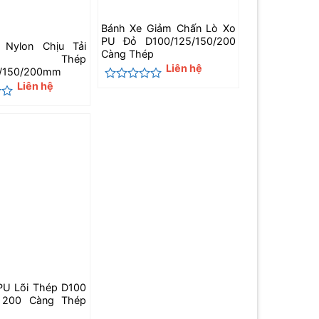
Bánh Xe Giảm Chấn Lò Xo
PU Đỏ D100/125/150/200
 Nylon Chịu Tải
Càng Thép
g Thép
Liên hệ
5/150/200mm
Liên hệ
Được
xếp
hạng
0
5
sao
PU Lõi Thép D100
 200 Càng Thép