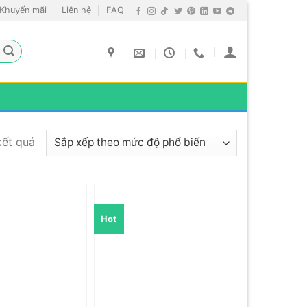
Khuyến mãi
Liên hệ
FAQ
Đã
kết quả
sắp
xếp
theo
mức
Hot
độ
phổ
biến