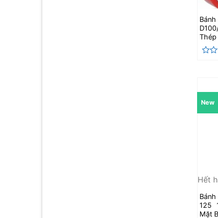
Bánh
D100
Thép
Đượ
xếp
hạng
0
5
sao
New
Hết 
Bánh
125 
Mặt B