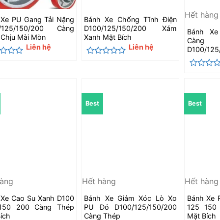
Hết hàng
 Xe PU Gang Tải Nặng
Bánh Xe Chống Tĩnh Điện
/125/150/200 Càng
D100/125/150/200 Xám
Bánh Xe
 Chịu Mài Mòn
Xanh Mặt Bích
Càn
Liên hệ
Liên hệ
D100/12
c
Được
xếp
Được
hạng
xếp
0
hạng
5
0
sao
Best
Best
5
sao
hàng
Hết hàng
Hết hàng
 Xe Cao Su Xanh D100
Bánh Xe Giảm Xóc Lò Xo
Bánh Xe 
150 200 Càng Thép
PU Đỏ D100/125/150/200
125 150
ích
Càng Thép
Mặt Bích