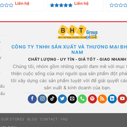
Liên hệ
Liên hệ
c
Được xếp
Được
hạng
5
5
xếp
sao
hạng
0
5
sao
ự
CÔNG TY TNHH SẢN XUẤT VÀ THƯƠNG MẠI BH
u
NAM
y
CHẤT LƯỢNG - UY TÍN - GIÁ TỐT - GIAO NHANH
Chúng tôi, nhóm gồm những người đam mê với mục t
n
thiện cuộc sống của mọi người qua sản phẩm đột ph
tôi xây dựng các sản phẩm tuyệt vời để giải quyết cá
hấu
sản xuất & kinh doanh của bạn.
hẩu
OUR STORES
BLOG
CONTACT
FAQ