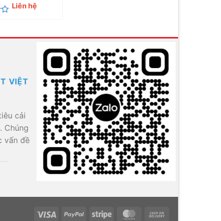
Liên hệ
T VIỆT
iêu cải
á. Chúng
c vấn đề
Visa
PayPal
Stripe
MasterCard
Cash