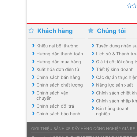
Đượ
xếp
hạng
0
Khách hàng
Chúng tôi
5
sao
Khiếu nại bồi thường
Tuyển dụng nhân s
Hướng dẫn thanh toán
Lịch sử & Thành tự
Hướng dẫn mua hàng
Giá trị cốt lõi công t
Xuất hóa đơn điện tử
Triết lý kinh doanh
Chính sách bán hàng
Các dự án thực hiệ
Chính sách chất lượng
Năng lực sản xuất
Chính sách vận
Chính sách chiết k
chuyển
Chính sách nhập k
Chính sách đổi trả
Bán hàng doanh
Chính sách bảo hành
nghiệp
GIỚI THIỆU BÁNH XE ĐẨY HÀNG CÔNG NGHIỆP GIÁ RẺ