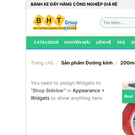
Bỏ
BÁNH XE ĐẨY HÀNG CÔNG NGHIỆP GIÁ RẺ
qua
nội
Tìm
dung
kiếm:
CATALOGUE
KHUYẾN MÃI
LIÊN HỆ
FAQ
G
Trang chủ
/
Sản phẩm Đường kính
/
200
You need to assign Widgets to
"Shop Sidebar"
in
Appearance >
Best
Widgets
to show anything here