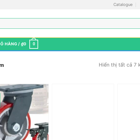
Catalogue
IỎ HÀNG /
₫
0
0
Hiển thị tất cả 7 
mm