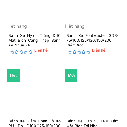
Hết hàng
Hết hàng
Bánh Xe Nylon Trắng D40
Bánh Xe FootMaster GDS-
Mặt Bích Càng Thép Bánh
75/100/125/130/150/200
Xe Nhựa PA
Giảm Xóc
Liên hệ
Liên hệ
Được
Được
xếp
xếp
hạng
hạng
0
0
Hot
Mới
5
5
sao
sao
Bánh Xe Giảm Chấn Lò Xo
Bánh Xe Cao Su TPR Xám
PU Đỏ D100/125/150/200
Mặt Bích Tải Nhẹ