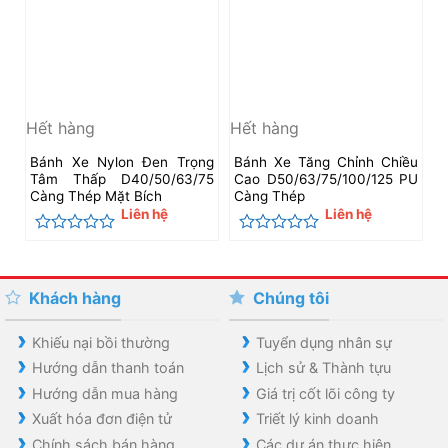
Hết hàng
Hết hàng
Bánh Xe Nylon Đen Trọng
Bánh Xe Tăng Chỉnh Chiều
Tâm Thấp D40/50/63/75
Cao D50/63/75/100/125 PU
Càng Thép Mặt Bích
Càng Thép
Liên hệ
Liên hệ
Được
Được
xếp
xếp
hạng
hạng
0
0
Khách hàng
Chúng tôi
5
5
sao
sao
Khiếu nại bồi thường
Tuyển dụng nhân sự
Hướng dẫn thanh toán
Lịch sử & Thành tựu
Hướng dẫn mua hàng
Giá trị cốt lõi công ty
Xuất hóa đơn điện tử
Triết lý kinh doanh
Chính sách bán hàng
Các dự án thực hiện