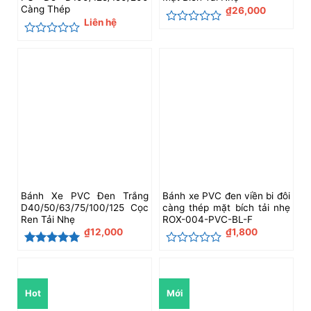
Càng Thép
₫
26,000
Liên hệ
Được
xếp
Được
hạng
xếp
0
hạng
5
0
sao
5
sao
Bánh Xe PVC Đen Trắng
Bánh xe PVC đen viền bi đôi
D40/50/63/75/100/125 Cọc
càng thép mặt bích tải nhẹ
Ren Tải Nhẹ
ROX-004-PVC-BL-F
₫
12,000
₫
1,800
Được xếp
Được
hạng
5
5
xếp
sao
hạng
0
Hot
Mới
5
sao